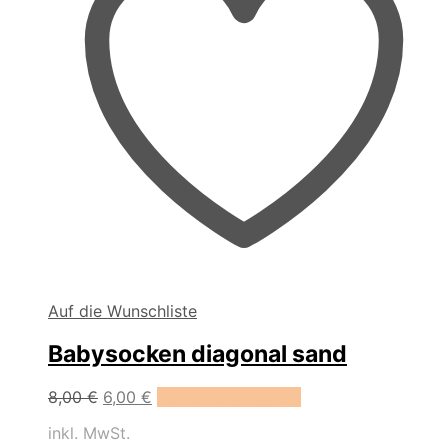
Auf die Wunschliste
Babysocken diagonal sand
Dieses
8,00
€
6,00
€
Ausführung wählen
Produkt
inkl. MwSt.
weist