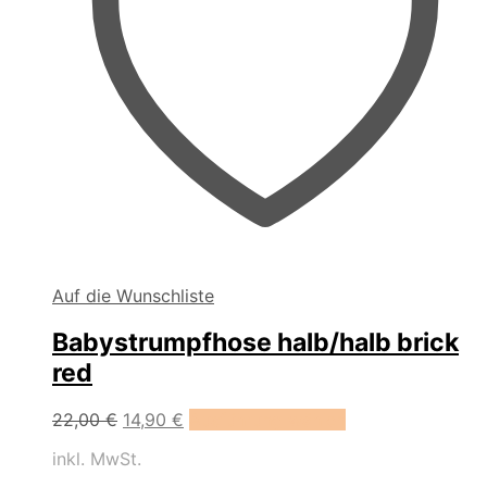
Auf die Wunschliste
Babystrumpfhose halb/halb brick
red
Dieses
22,00
€
14,90
€
Ausführung wählen
Produkt
inkl. MwSt.
weist
mehrere