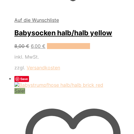
Auf die Wunschliste
Babysocken halb/halb yellow
Dieses
8,00
€
6,00
€
Ausführung wählen
Produkt
inkl. MwSt.
weist
mehrere
zzgl.
Versandkosten
Varianten
auf.
Save
Die
Optionen
Sale!
können
auf
der
Produktseite
gewählt
werden