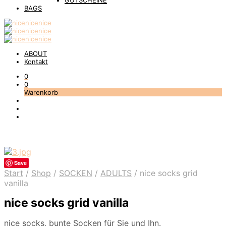
GUTSCHEINE
BAGS
ABOUT
Kontakt
0
0
Warenkorb
Save
Start
/
Shop
/
SOCKEN
/
ADULTS
/
nice socks grid
vanilla
nice socks grid vanilla
nice socks, bunte Socken für Sie und Ihn.