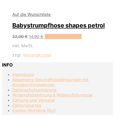
Auf die Wunschliste
Babystrumpfhose shapes petrol
Dieses
22,00
€
14,90
€
Ausführung wählen
Produkt
inkl. MwSt.
weist
mehrere
zzgl.
Versandkosten
Varianten
auf.
INFO
Die
Optionen
Impressum
können
Allgemeine Geschäftsbedingungen mit
auf
Kundeninformationen
der
Datenschutzerklärung
Produktseite
Widerrufsbelehrung & Widerrufsformular
gewählt
Zahlung und Versand
werden
Zahlungsarten
Cookie-Richtlinie (EU)