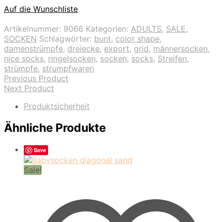
Auf die Wunschliste
Artikelnummer:
9066
Kategorien:
ADULTS
,
SALE
,
SOCKEN
Schlagwörter:
bunt
,
color shape
,
damenstrümpfe
,
dreiecke
,
export
,
grid
,
männersocken
,
nice socks
,
ringelsocken
,
socken
,
socks
,
Streifen
,
strümpfe
,
strumpfwaren
Previous Product
Next Product
Produktsicherheit
Ähnliche Produkte
Save
Sale!