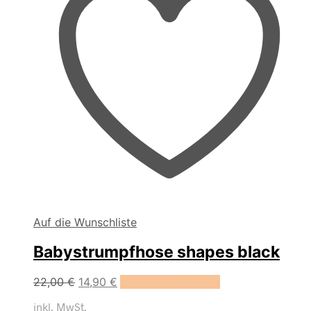
werden
Auf die Wunschliste
Babystrumpfhose shapes black
Dieses
22,00
€
14,90
€
Ausführung wählen
Produkt
inkl. MwSt.
weist