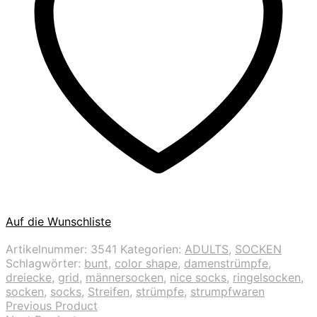
Auf die Wunschliste
Artikelnummer:
3541
Kategorien:
ADULTS
,
SOCKEN
Schlagwörter:
bunt
,
color shape
,
damenstrümpfe
,
dreiecke
,
grid
,
männersocken
,
nice socks
,
ringelsocken
,
socken
,
socks
,
Streifen
,
strümpfe
,
strumpfwaren
Previous Product