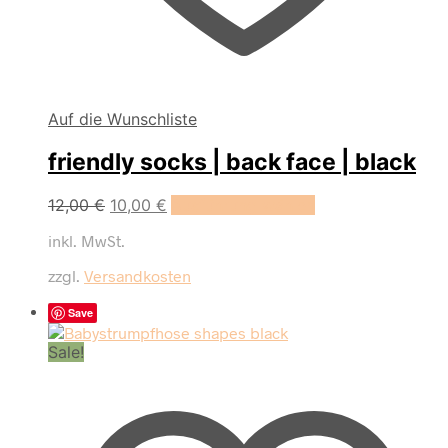
Auf die Wunschliste
friendly socks | back face | black
Dieses
12,00
€
10,00
€
Ausführung wählen
Produkt
inkl. MwSt.
weist
mehrere
zzgl.
Versandkosten
Varianten
auf.
Save
Die
Optionen
Sale!
können
auf
der
Produktseite
gewählt