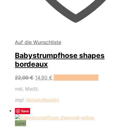
Auf die Wunschliste
Babystrumpfhose shapes
bordeaux
Dieses
22,00
€
14,90
€
Ausführung wählen
Produkt
inkl. MwSt.
weist
mehrere
zzgl.
Versandkosten
Varianten
auf.
Save
Die
Optionen
Sale!
können
auf
der