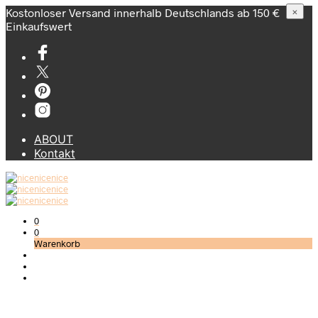
Kostonloser Versand innerhalb Deutschlands ab 150 €
×
Einkaufswert
ABOUT
Kontakt
0
0
Warenkorb