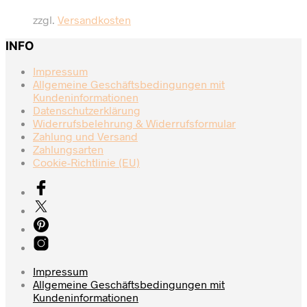
mehrere
zzgl.
Versandkosten
Varianten
auf.
INFO
Die
Optionen
Impressum
können
Allgemeine Geschäftsbedingungen mit
auf
Kundeninformationen
der
Datenschutzerklärung
Produktseite
Widerrufsbelehrung & Widerrufsformular
gewählt
Zahlung und Versand
werden
Zahlungsarten
Cookie-Richtlinie (EU)
Impressum
Allgemeine Geschäftsbedingungen mit
Kundeninformationen