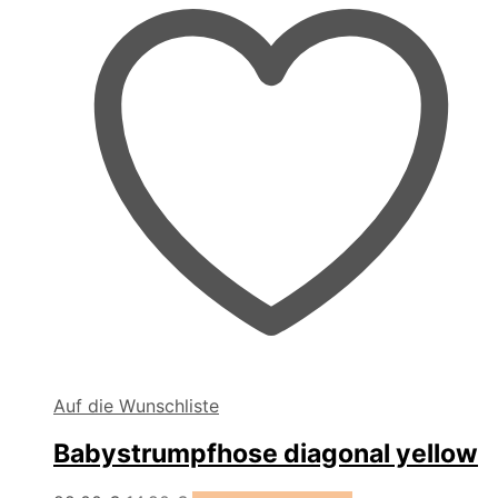
Produktseite
gewählt
werden
Auf die Wunschliste
Babystrumpfhose diagonal yellow