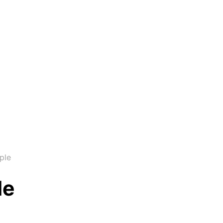
ple
le