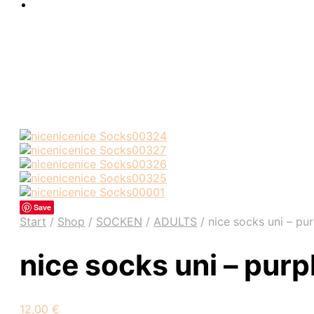
Save
Start
/
Shop
/
SOCKEN
/
ADULTS
/
nice socks uni – pur
nice socks uni – purp
12,00
€