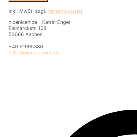
uni
-
inkl. MwSt.
zzgl.
Versandkosten
purple
Menge
nicenicenice - Katrin Engel
Bismarckstr. 108
52066 Aachen
+49 91995386
hello@nicenicenice.de