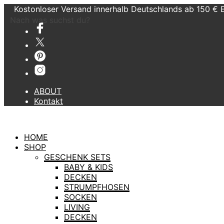
Kostonloser Versand innerhalb Deutschlands ab 150 € 
Nach was suchst du?
ABOUT
Kontakt
HOME
SHOP
GESCHENK SETS
BABY & KIDS
DECKEN
STRUMPFHOSEN
SOCKEN
LIVING
DECKEN