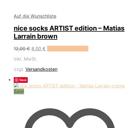
Auf die Wunschliste
nice socks ARTIST edition – Matias
Larrain brown
Dieses
12,00
€
8,00
€
Ausführung wählen
Produkt
inkl. MwSt.
weist
mehrere
zzgl.
Versandkosten
Varianten
auf.
Save
Die
Optionen
Sale!
können
auf
der
Produktseite
gewählt
werden