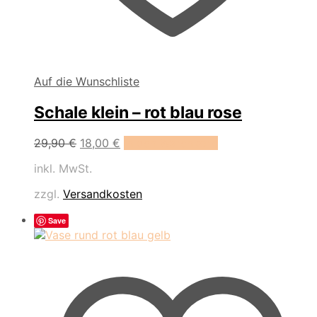
Auf die Wunschliste
Schale klein – rot blau rose
Ursprünglicher
Aktueller
29,90
€
18,00
€
In den Warenkorb
Preis
Preis
inkl. MwSt.
war:
ist:
29,90 €
18,00 €.
zzgl.
Versandkosten
Save