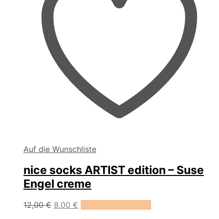
Auf die Wunschliste
nice socks ARTIST edition – Suse
Engel creme
Dieses
12,00
€
8,00
€
Ausführung wählen
Produkt