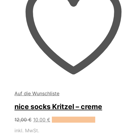
werden
Auf die Wunschliste
nice socks Kritzel – creme
Dieses
12,00
€
10,00
€
Ausführung wählen
Produkt
inkl. MwSt.
weist