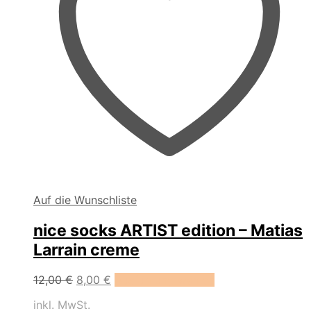
Auf die Wunschliste
nice socks ARTIST edition – Matias
Larrain creme
Dieses
12,00
€
8,00
€
Ausführung wählen
Produkt
inkl. MwSt.
weist