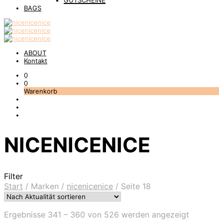
GUTSCHEINE
BAGS
ABOUT
Kontakt
0
0
Warenkorb
NICENICENICE
Filter
Start
/
Marken
/
nicenicenice
/
Seite 18
Nach
Ergebnisse 341 – 360 von 526 werden angezeigt