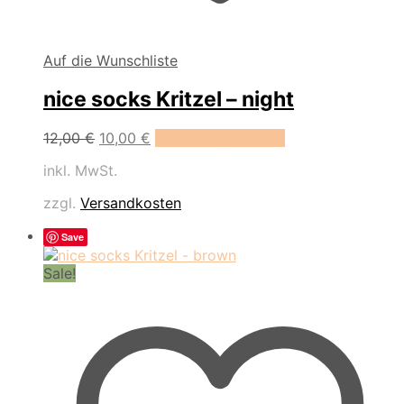
Auf die Wunschliste
nice socks Kritzel – night
Dieses
12,00
€
10,00
€
Ausführung wählen
Produkt
inkl. MwSt.
weist
mehrere
zzgl.
Versandkosten
Varianten
auf.
Save
Die
Optionen
Sale!
können
auf
der
Produktseite
gewählt
werden