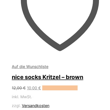
Auf die Wunschliste
nice socks Kritzel – brown
Dieses
12,00
€
10,00
€
Ausführung wählen
Produkt
inkl. MwSt.
weist
mehrere
zzgl.
Versandkosten
Varianten