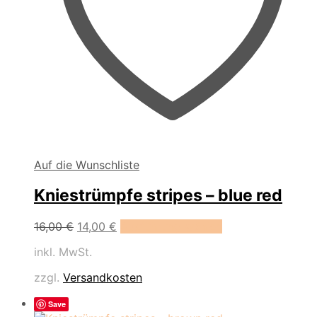
Auf die Wunschliste
Kniestrümpfe stripes – blue red
Dieses
16,00
€
14,00
€
Ausführung wählen
Produkt
inkl. MwSt.
weist
mehrere
zzgl.
Versandkosten
Varianten
auf.
Save
Die