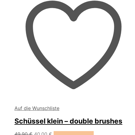
Produktseite
gewählt
werden
Auf die Wunschliste
Schüssel klein – double brushes
Ursprünglicher
Aktueller
49,90
€
40,00
€
In den Warenkorb