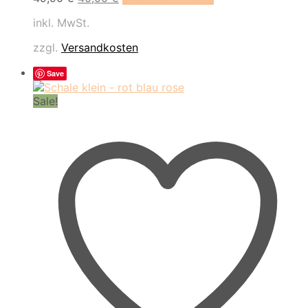
Preis
Preis
inkl. MwSt.
war:
ist:
49,90 €
40,00 €.
zzgl.
Versandkosten
Save
Sale!