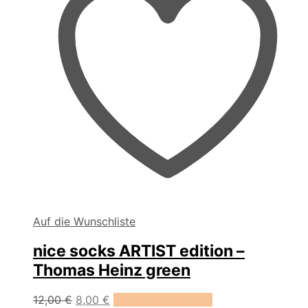
werden
Auf die Wunschliste
nice socks ARTIST edition –
Thomas Heinz green
Dieses
12,00
€
8,00
€
Ausführung wählen